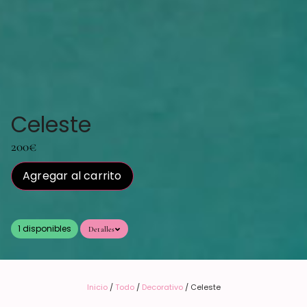
Celeste
200
€
Agregar al carrito
1 disponibles
Detalles
Inicio
/
Todo
/
Decorativo
/ Celeste