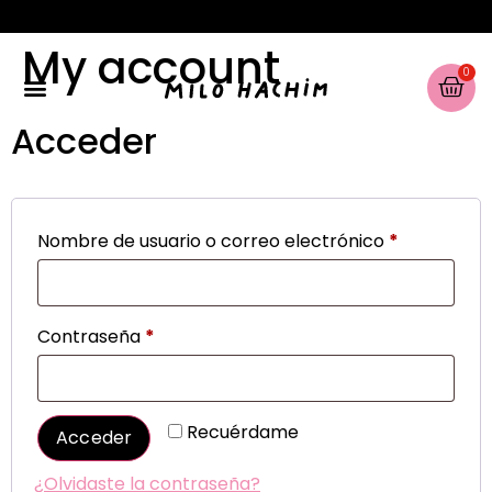
My account
0
Acceder
Acerca de
Nombre de usuario o correo electrónico
*
Contraseña
*
Recuérdame
Acceder
¿Olvidaste la contraseña?